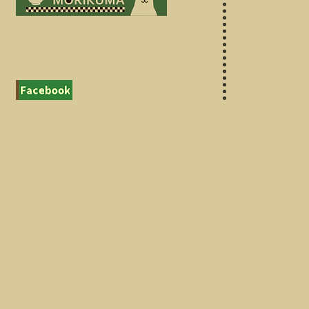
●定休日 月曜日 
●〒520‐2331
喫茶・軽食・雑貨
滋賀県野洲市小篠
ライブハウス・カラオケ
●TEL 090-92
レンタルスペース
●MAIL
morikuma